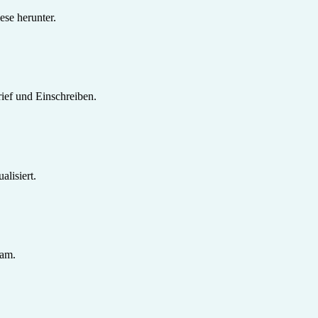
se herunter.
ief und Einschreiben.
lisiert.
sam.