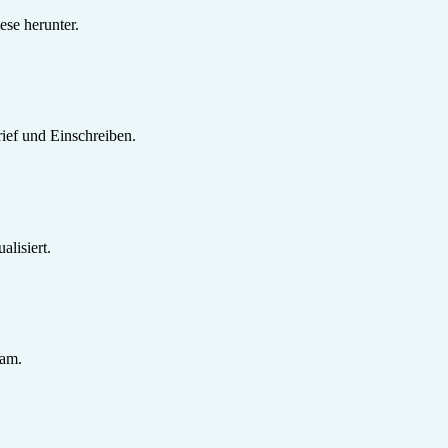
se herunter.
ief und Einschreiben.
lisiert.
sam.