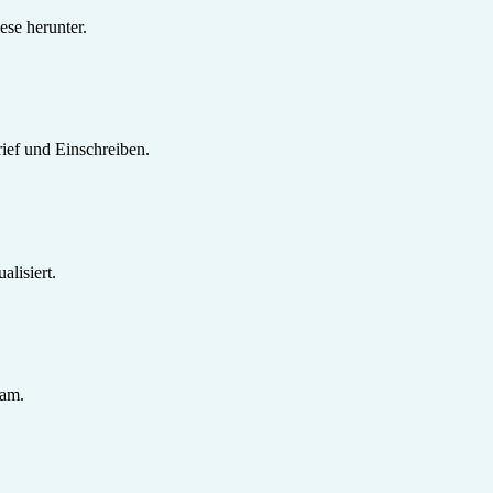
se herunter.
ief und Einschreiben.
lisiert.
sam.