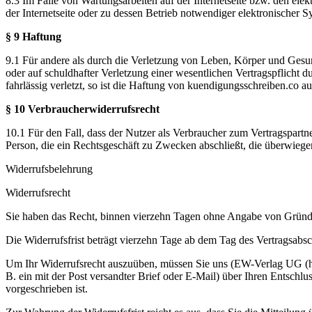
8.3 Im Falle von Wartungsarbeiten auf der Internetseite bzw. den elek
der Internetseite oder zu dessen Betrieb notwendiger elektronische
§ 9 Haftung
9.1 Für andere als durch die Verletzung von Leben, Körper und Gesu
oder auf schuldhafter Verletzung einer wesentlichen Vertragspflicht 
fahrlässig verletzt, so ist die Haftung von kuendigungsschreiben.co 
§ 10 Verbraucherwiderrufsrecht
10.1 Für den Fall, dass der Nutzer als Verbraucher zum Vertragspartn
Person, die ein Rechtsgeschäft zu Zwecken abschließt, die überwiege
Widerrufsbelehrung
Widerrufsrecht
Sie haben das Recht, binnen vierzehn Tagen ohne Angabe von Gründe
Die Widerrufsfrist beträgt vierzehn Tage ab dem Tag des Vertragsabsc
Um Ihr Widerrufsrecht auszuüben, müssen Sie uns (EW-Verlag UG (haf
B. ein mit der Post versandter Brief oder E-Mail) über Ihren Entschl
vorgeschrieben ist.