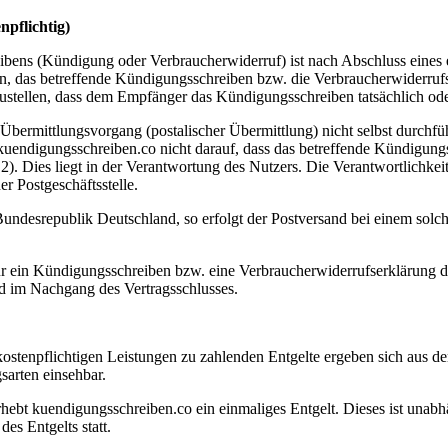
npflichtig)
bens (Kündigung oder Verbraucherwiderruf) ist nach Abschluss eines en
in, das betreffende Kündigungsschreiben bzw. die Verbraucherwiderrufs
rzustellen, dass dem Empfänger das Kündigungsschreiben tatsächlich od
Übermittlungsvorgang (postalischer Übermittlung) nicht selbst durchf
n kuendigungsschreiben.co nicht darauf, dass das betreffende Kündigung
.2). Dies liegt in der Verantwortung des Nutzers. Die Verantwortlichkei
r Postgeschäftsstelle.
r Bundesrepublik Deutschland, so erfolgt der Postversand bei einem solc
ür ein Kündigungsschreiben bzw. eine Verbraucherwiderrufserklärung d
d im Nachgang des Vertragsschlusses.
tenpflichtigen Leistungen zu zahlenden Entgelte ergeben sich aus der 
sarten einsehbar.
hebt kuendigungsschreiben.co ein einmaliges Entgelt. Dieses ist una
des Entgelts statt.