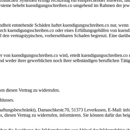
tronischen Systemen erfolgt rechtzeitig ein entsprechender Hinweis, fal
r Systeme behebt kuendigungsschreiben.co umgehend im Rahmen der jew
ndheit entstehende Schäden haftet kuendigungsschreiben.co nur, wenn 
durch kuendigungsschreiben.co oder eines Erfüllungsgehilfen von kuend
auf den vertragstypischen, vorhersehbaren Schaden begrenzt. Eine darü
er von kuendigungsschreiben.co wird, erteilt kuendigungsschreiben.co 
nd weder ihrer gewerblichen noch ihrer selbständigen beruflichen Tät
n diesen Vertrag zu widerrufen.
hlusses.
tungsbeschränkt), Damaschkestr.70, 51373 Leverkusen, E-Mail: info(a
uss, diesen Vertrag zu widerrufen, informieren. Sie können dafür das b