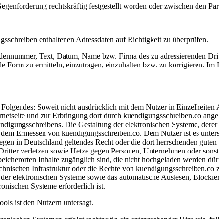
genforderung rechtskräftig festgestellt worden oder zwischen den Partei
ngsschreiben enthaltenen Adressdaten auf Richtigkeit zu überprüfen.
undennummer, Text, Datum, Name bzw. Firma des zu adressierenden Drit
nde Form zu ermitteln, einzutragen, einzuhalten bzw. zu korrigieren. Im
 Folgendes: Soweit nicht ausdrücklich mit dem Nutzer in Einzelheiten 
rnetseite und zur Erbringung dort durch kuendigungsschreiben.co angeb
ndigungsschreibens. Die Gestaltung der elektronischen Systeme, dere
lich dem Ermessen von kuendigungsschreiben.co. Dem Nutzer ist es unter
egen in Deutschland geltendes Recht oder die dort herrschenden guten S
 Dritter verletzen sowie Hetze gegen Personen, Unternehmen oder sonst
eicherorten Inhalte zugänglich sind, die nicht hochgeladen werden dürf
echnischen Infrastruktur oder die Rechte von kuendigungsschreiben.co
der elektronischen Systeme sowie das automatische Auslesen, Blockie
onischen Systeme erforderlich ist.
ols ist den Nutzern untersagt.