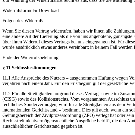
Zur Wahrung der Widerrufsfrist reicht es aus, dass Sie die Mitteilung
Widerrufsformular Download
Folgen des Widerrufs
Wenn Sie diesen Vertrag widerrufen, haben wir Ihnen alle Zahlungen, 
eine andere Art der Lieferung als die von uns angebotene, günstigst
über Ihren Widerruf dieses Vertrags bei uns eingegangen ist. Für die
wurde ausdrücklich etwas anderes vereinbart; in keinem Fall werden
Ende der Widerrufsbelehrung
§ 11 Schlussbestimmungen
11.1 Alle Ansprüche des Nutzers – ausgenommen Haftung wegen Vor
verjähren nach einem Jahr. Für den Fristbeginn gilt der gesetzliche 
11.2 Für alle Streitigkeiten aufgrund dieses Vertrags sowie im Zus
(CISG) sowie des Kollisionsrechts. Vom vorgenannten Ausschluss unber
rechtliches Sondervermögen, wird für alle Streitigkeiten aus dem Ve
internationalen Gerichtsstand – bestimmt. Dies gilt auch, wenn ein so
Geltungsbereich der Zivilprozessordnung (ZPO) verlegt hat oder sein 
Rechtsstreit nichtvermögensrechtliche Ansprüche betrifft, die den Amt
ausschließlicher Gerichtsstand gegeben ist.