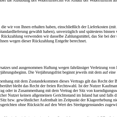
 über die Ausübung des Widerrufsrechts vor Ablauf der Widerrufsfrist a
die wir von Ihnen erhalten haben, einschließlich der Lieferkosten (mit
e Standardlieferung gewählt haben), unverzüglich und spätestens binne
se Rückzahlung verwenden wir dasselbe Zahlungsmittel, das Sie bei der 
 Ihnen wegen dieser Rückzahlung Entgelte berechnet.
satzes und ausgenommen Haftung wegen fahrlässiger Verletzung von 
Verjährungsbeginn. Die Verjährungsfrist beginnt jeweils mit dem auf ei
ammenhang mit dem Zustandekommen dieses Vertrags gilt das Recht der
ührt bleibt das Recht der freien Rechtswahl. Ist der Nutzer Kaufmann, 
rtrag oder in Zusammenhang mit dem Vertrag der Sitz von kuendigungss
lcher Nutzer keinen allgemeinen Gerichtsstand im Inland hat und falls 
Sitz bzw. gewöhnlicher Aufenthalt im Zeitpunkt der Klageerhebung nicht 
sgerichten ohne Rücksicht auf den Wert des Streitgegenstandes zugewies