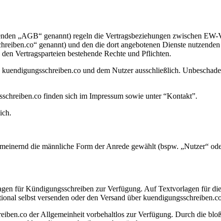
den „AGB“ genannt) regeln die Vertragsbeziehungen zwischen EW-Verl
hreiben.co“ genannt) und den die dort angebotenen Dienste nutzenden
 den Vertragsparteien bestehende Rechte und Pflichten.
n kuendigungsschreiben.co und dem Nutzer ausschließlich. Unbeschade
schreiben.co finden sich im Impressum sowie unter “Kontakt”.
ich.
meinernd die männliche Form der Anrede gewählt (bspw. „Nutzer“ oder „
lagen für Kündigungsschreiben zur Verfügung. Auf Textvorlagen für die
ptional selbst versenden oder den Versand über kuendigungsschreiben.co
reiben.co der Allgemeinheit vorbehaltlos zur Verfügung. Durch die bl