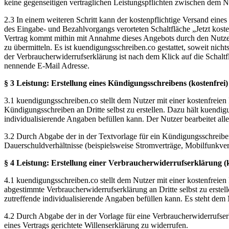
keine gegenseitigen vertraglichen Leistungspflichten zwischen dem 
2.3 In einem weiteren Schritt kann der kostenpflichtige Versand ei
des Eingabe- und Bezahlvorgangs verorteten Schaltfläche „Jetzt kost
Vertrag kommt mithin mit Annahme dieses Angebots durch den Nutzer 
zu übermitteln. Es ist kuendigungsschreiben.co gestattet, soweit ni
der Verbraucherwiderrufserklärung ist nach dem Klick auf die Schaltf
nennende E-Mail Adresse.
§ 3 Leistung: Erstellung eines Kündigungsschreibens (kostenfrei)
3.1 kuendigungsschreiben.co stellt dem Nutzer mit einer kostenfreien
Kündigungsschreiben an Dritte selbst zu erstellen. Dazu hält kuendig
individualisierende Angaben befüllen kann. Der Nutzer bearbeitet al
3.2 Durch Abgabe der in der Textvorlage für ein Kündigungsschreiben
Dauerschuldverhältnisse (beispielsweise Stromverträge, Mobilfunkvert
§ 4 Leistung: Erstellung einer Verbraucherwiderrufserklärung (k
4.1 kuendigungsschreiben.co stellt dem Nutzer mit einer kostenfreien
abgestimmte Verbraucherwiderrufserklärung an Dritte selbst zu erstell
zutreffende individualisierende Angaben befüllen kann. Es steht dem 
4.2 Durch Abgabe der in der Vorlage für eine Verbraucherwiderrufse
eines Vertrags gerichtete Willenserklärung zu widerrufen.