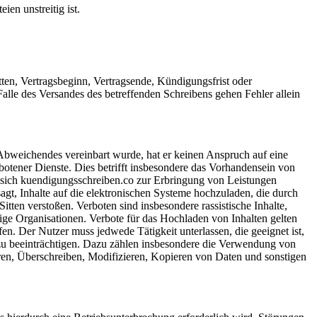
en unstreitig ist.
ten, Vertragsbeginn, Vertragsende, Kündigungsfrist oder
 Falle des Versandes des betreffenden Schreibens gehen Fehler allein
Abweichendes vereinbart wurde, hat er keinen Anspruch auf eine
otener Dienste. Dies betrifft insbesondere das Vorhandensein von
r sich kuendigungsschreiben.co zur Erbringung von Leistungen
sagt, Inhalte auf die elektronischen Systeme hochzuladen, die durch
itten verstoßen. Verboten sind insbesondere rassistische Inhalte,
ige Organisationen. Verbote für das Hochladen von Inhalten gelten
en. Der Nutzer muss jedwede Tätigkeit unterlassen, die geeignet ist,
 zu beeinträchtigen. Dazu zählen insbesondere die Verwendung von
ren, Überschreiben, Modifizieren, Kopieren von Daten und sonstigen