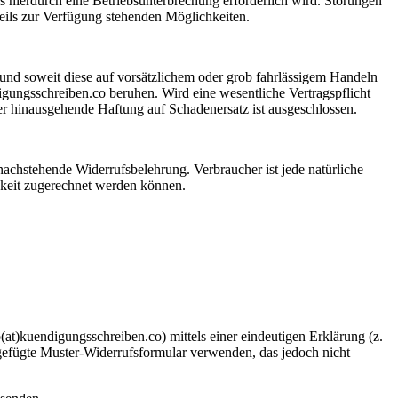
ls hierdurch eine Betriebsunterbrechung erforderlich wird. Störungen
eils zur Verfügung stehenden Möglichkeiten.
und soweit diese auf vorsätzlichem oder grob fahrlässigem Handeln
igungsschreiben.co beruhen. Wird eine wesentliche Vertragspflicht
ber hinausgehende Haftung auf Schadenersatz ist ausgeschlossen.
nachstehende Widerrufsbelehrung. Verbraucher ist jede natürliche
igkeit zugerechnet werden können.
t)kuendigungsschreiben.co) mittels einer eindeutigen Erklärung (z.
eigefügte Muster-Widerrufsformular verwenden, das jedoch nicht