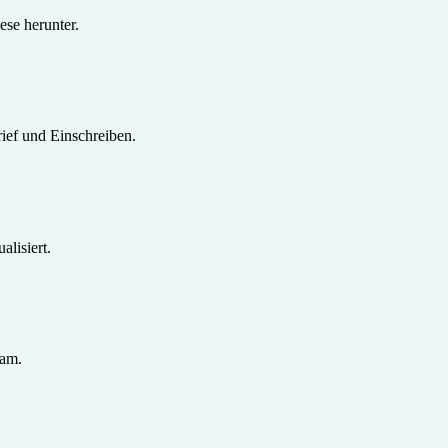
se herunter.
ief und Einschreiben.
lisiert.
sam.