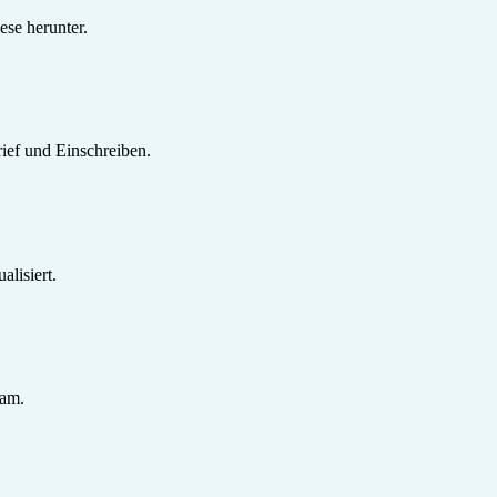
se herunter.
ief und Einschreiben.
lisiert.
sam.