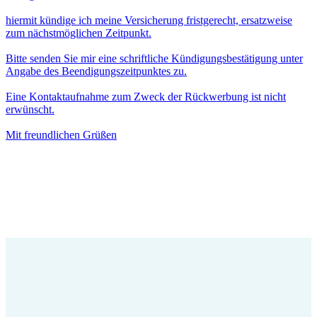
hiermit kündige ich meine Versicherung fristgerecht, ersatzweise
zum nächstmöglichen Zeitpunkt.
Bitte senden Sie mir eine schriftliche Kündigungsbestätigung unter
Angabe des Beendigungszeitpunktes zu.
Eine Kontaktaufnahme zum Zweck der Rückwerbung ist nicht
erwünscht.
Mit freundlichen Grüßen