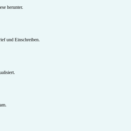
se herunter.
ief und Einschreiben.
lisiert.
sam.