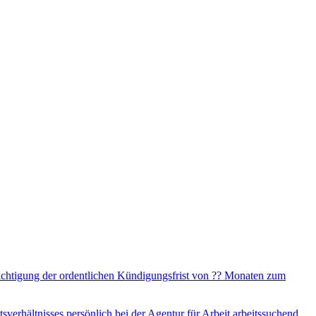
ichtigung der ordentlichen Kündigungsfrist von ?? Monaten zum
sverhältnisses persönlich bei der Agentur für Arbeit arbeitssuchend