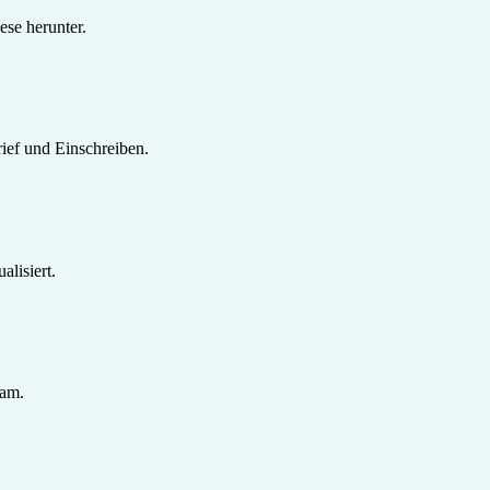
se herunter.
ief und Einschreiben.
lisiert.
sam.