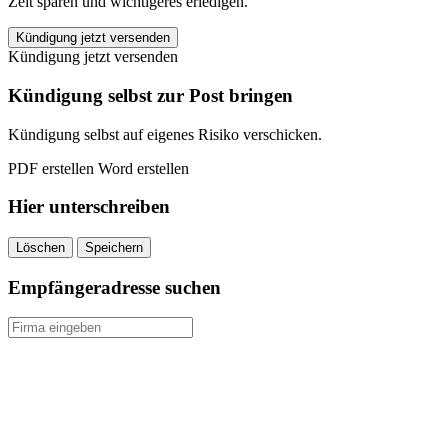
Zeit sparen und wichtigeres erledigen.
Central
Kündigung jetzt versenden
Auslandskrankenversicherung
Kündigung jetzt versenden
kündigen
quantity
Kündigung selbst zur Post bringen
Kündigung selbst auf eigenes Risiko verschicken.
PDF erstellen
Word erstellen
Hier unterschreiben
Löschen
Speichern
Empfängeradresse suchen