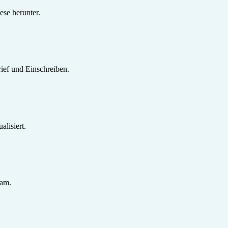
se herunter.
ief und Einschreiben.
lisiert.
sam.