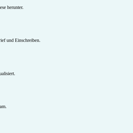
se herunter.
ief und Einschreiben.
lisiert.
sam.