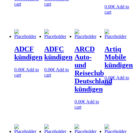
cart
cart
0.00
€
Add to
cart
ADCF
ADFC
ARCD
Artiq
kündigen
kündigen
Auto-
Mobile
und
kündigen
0.00
€
Add to
0.00
€
Add to
Reiseclub
cart
cart
0.00
€
Add to
Deutschland
cart
kündigen
0.00
€
Add to
cart