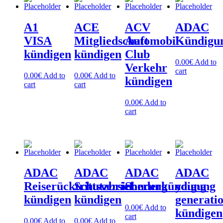
A1
ACE
ACV
ADAC
VISA
Mitgliedschaft
Automobil-
Kündigu
kündigen
kündigen
Club
0.00
€
Add to
Verkehr
cart
0.00
€
Add to
0.00
€
Add to
kündigen
cart
cart
0.00
€
Add to
cart
ADAC
ADAC
ADAC
ADAC
Reiserücktrittsversicherung
Schutzbrief
Sonderkündigung
young
kündigen
kündigen
generati
0.00
€
Add to
kündigen
cart
0.00
€
Add to
0.00
€
Add to