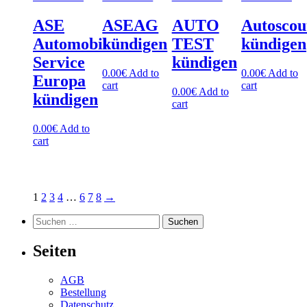
ASE
ASEAG
AUTO
Autoscou
Automobil
kündigen
TEST
kündigen
Service
kündigen
0.00
€
Add to
0.00
€
Add to
Europa
cart
cart
0.00
€
Add to
kündigen
cart
0.00
€
Add to
cart
1
2
3
4
…
6
7
8
→
Suchen
nach:
Seiten
AGB
Bestellung
Datenschutz