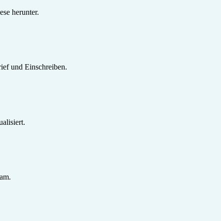
se herunter.
ief und Einschreiben.
lisiert.
sam.