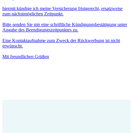
hiermit kündige ich meine Versicherung fristgerecht, ersatzweise
zum nächstmöglichen Zeitpunkt.
Bitte senden Sie mir eine schriftliche Kündigungsbestätigung unter
Angabe des Beendigungszeitpunktes zu.
Eine Kontaktaufnahme zum Zweck der Rückwerbung ist nicht
erwünscht.
Mit freundlichen Grüßen