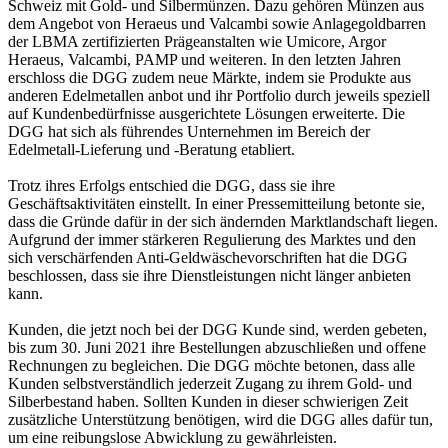
Schweiz mit Gold- und Silbermünzen. Dazu gehören Münzen aus
dem Angebot von Heraeus und Valcambi sowie Anlagegoldbarren
der LBMA zertifizierten Prägeanstalten wie Umicore, Argor
Heraeus, Valcambi, PAMP und weiteren. In den letzten Jahren
erschloss die DGG zudem neue Märkte, indem sie Produkte aus
anderen Edelmetallen anbot und ihr Portfolio durch jeweils speziell
auf Kundenbedürfnisse ausgerichtete Lösungen erweiterte. Die
DGG hat sich als führendes Unternehmen im Bereich der
Edelmetall-Lieferung und -Beratung etabliert.
Trotz ihres Erfolgs entschied die DGG, dass sie ihre
Geschäftsaktivitäten einstellt. In einer Pressemitteilung betonte sie,
dass die Gründe dafür in der sich ändernden Marktlandschaft liegen.
Aufgrund der immer stärkeren Regulierung des Marktes und den
sich verschärfenden Anti-Geldwäschevorschriften hat die DGG
beschlossen, dass sie ihre Dienstleistungen nicht länger anbieten
kann.
Kunden, die jetzt noch bei der DGG Kunde sind, werden gebeten,
bis zum 30. Juni 2021 ihre Bestellungen abzuschließen und offene
Rechnungen zu begleichen. Die DGG möchte betonen, dass alle
Kunden selbstverständlich jederzeit Zugang zu ihrem Gold- und
Silberbestand haben. Sollten Kunden in dieser schwierigen Zeit
zusätzliche Unterstützung benötigen, wird die DGG alles dafür tun,
um eine reibungslose Abwicklung zu gewährleisten.