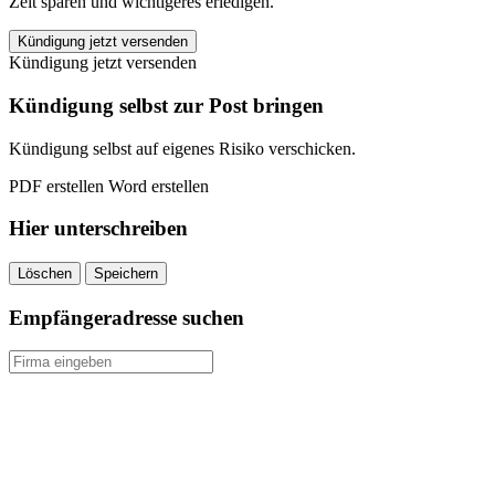
Zeit sparen und wichtigeres erledigen.
DGG
Kündigung jetzt versenden
Deutsche
Kündigung jetzt versenden
Goldmünzengesellschaft
kündigen
Kündigung selbst zur Post bringen
quantity
Kündigung selbst auf eigenes Risiko verschicken.
PDF erstellen
Word erstellen
Hier unterschreiben
Löschen
Speichern
Empfängeradresse suchen