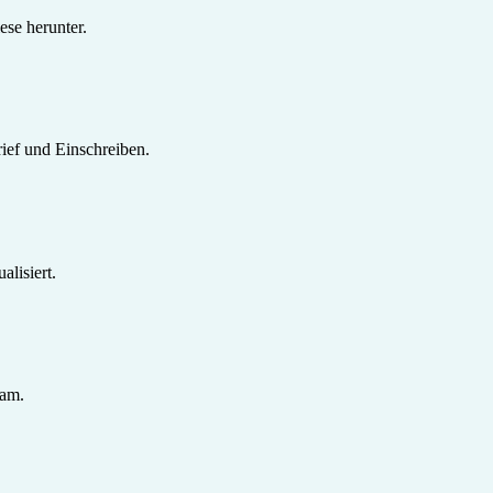
se herunter.
ief und Einschreiben.
lisiert.
sam.