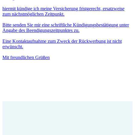
hiermit kündige ich meine Versicherung fristgerecht, ersatzweise
zum nächstmöglichen Zeitpunkt.
Bitte senden Sie mir eine schriftliche Kündigungsbestätigung unter
Angabe des Beendigungszeitpunktes zu.
Eine Kontaktaufnahme zum Zweck der Rückwerbung ist nicht
erwünscht.
Mit freundlichen Grüßen