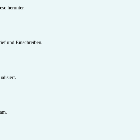
se herunter.
ief und Einschreiben.
lisiert.
sam.