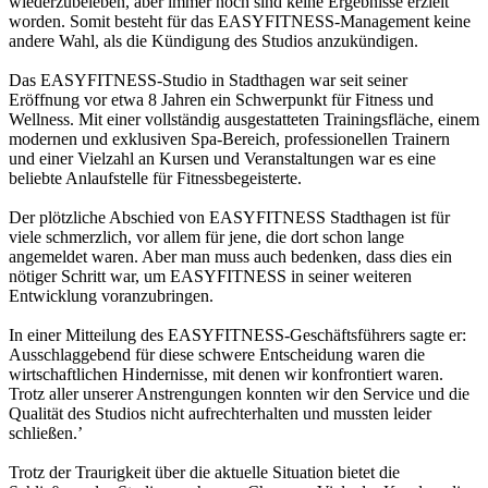
wiederzubeleben, aber immer noch sind keine Ergebnisse erzielt
worden. Somit besteht für das EASYFITNESS-Management keine
andere Wahl, als die Kündigung des Studios anzukündigen.
Das EASYFITNESS-Studio in Stadthagen war seit seiner
Eröffnung vor etwa 8 Jahren ein Schwerpunkt für Fitness und
Wellness. Mit einer vollständig ausgestatteten Trainingsfläche, einem
modernen und exklusiven Spa-Bereich, professionellen Trainern
und einer Vielzahl an Kursen und Veranstaltungen war es eine
beliebte Anlaufstelle für Fitnessbegeisterte.
Der plötzliche Abschied von EASYFITNESS Stadthagen ist für
viele schmerzlich, vor allem für jene, die dort schon lange
angemeldet waren. Aber man muss auch bedenken, dass dies ein
nötiger Schritt war, um EASYFITNESS in seiner weiteren
Entwicklung voranzubringen.
In einer Mitteilung des EASYFITNESS-Geschäftsführers sagte er:
Ausschlaggebend für diese schwere Entscheidung waren die
wirtschaftlichen Hindernisse, mit denen wir konfrontiert waren.
Trotz aller unserer Anstrengungen konnten wir den Service und die
Qualität des Studios nicht aufrechterhalten und mussten leider
schließen.’
Trotz der Traurigkeit über die aktuelle Situation bietet die