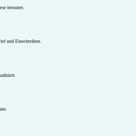
se herunter.
ief und Einschreiben.
lisiert.
sam.