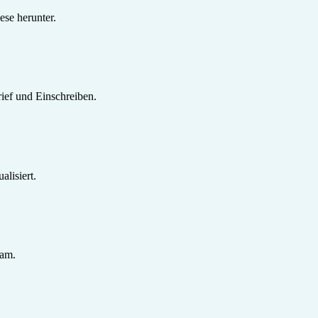
se herunter.
ief und Einschreiben.
lisiert.
sam.