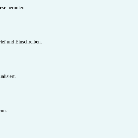
se herunter.
ief und Einschreiben.
lisiert.
sam.