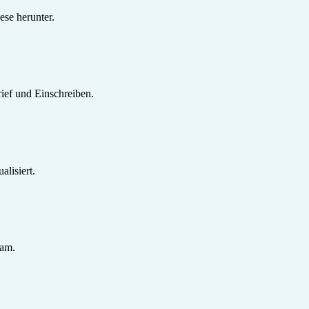
se herunter.
ief und Einschreiben.
lisiert.
sam.