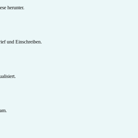
se herunter.
ief und Einschreiben.
lisiert.
sam.