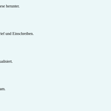
se herunter.
ief und Einschreiben.
lisiert.
sam.