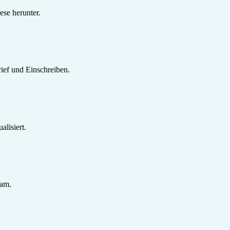
se herunter.
ief und Einschreiben.
lisiert.
sam.