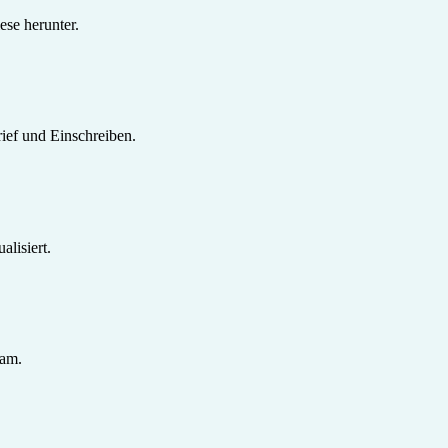
se herunter.
ief und Einschreiben.
lisiert.
sam.