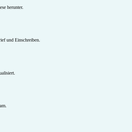
se herunter.
ief und Einschreiben.
lisiert.
sam.