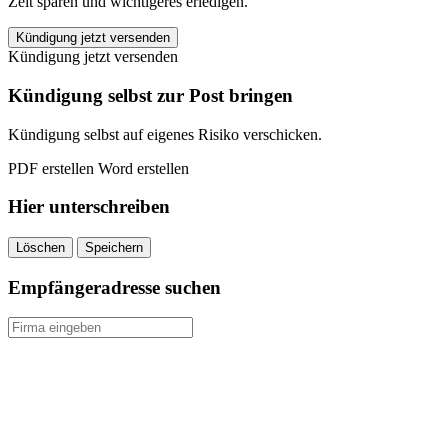
Zeit sparen und wichtigeres erledigen.
Fortis
Kündigung jetzt versenden
Deutschland
Kündigung jetzt versenden
Lebensversicherung
kündigen
Kündigung selbst zur Post bringen
quantity
Kündigung selbst auf eigenes Risiko verschicken.
PDF erstellen
Word erstellen
Hier unterschreiben
Löschen
Speichern
Empfängeradresse suchen