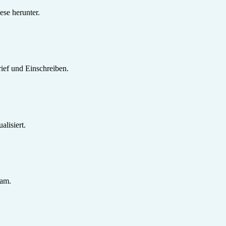
se herunter.
ief und Einschreiben.
lisiert.
sam.