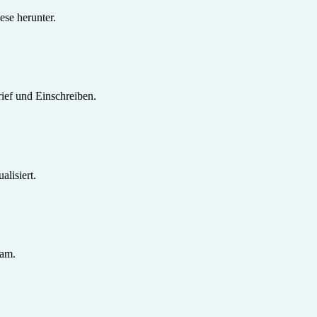
se herunter.
ief und Einschreiben.
lisiert.
sam.