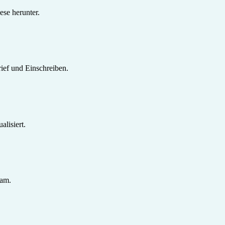
se herunter.
ief und Einschreiben.
lisiert.
sam.