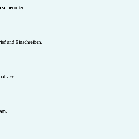
se herunter.
ief und Einschreiben.
lisiert.
sam.