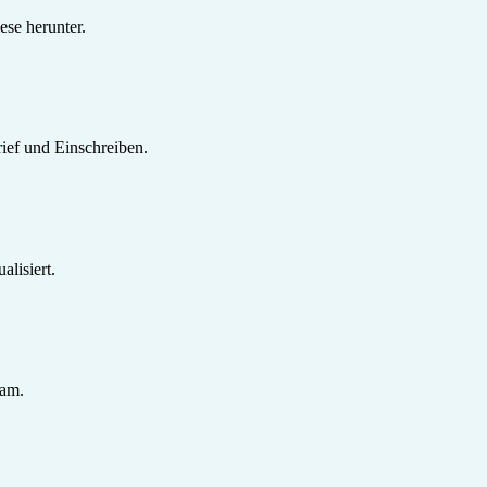
se herunter.
ief und Einschreiben.
lisiert.
sam.