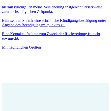
hiermit kündige ich meine Versicherung fristgerecht, ersatzweise
zum nächstmöglichen Zeitpunkt.
Bitte senden Sie mir eine schriftliche Kündigungsbestätigung unter
Angabe des Beendigungszeitpunktes zu.
Eine Kontaktaufnahme zum Zweck der Rückwerbung ist nicht
erwünscht.
Mit freundlichen Grüßen