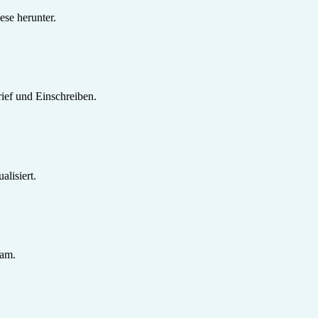
se herunter.
ief und Einschreiben.
lisiert.
sam.