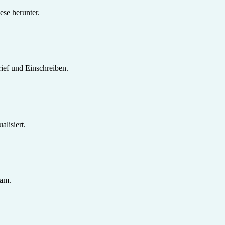
se herunter.
ief und Einschreiben.
lisiert.
sam.