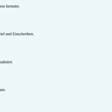
se herunter.
ief und Einschreiben.
lisiert.
sam.