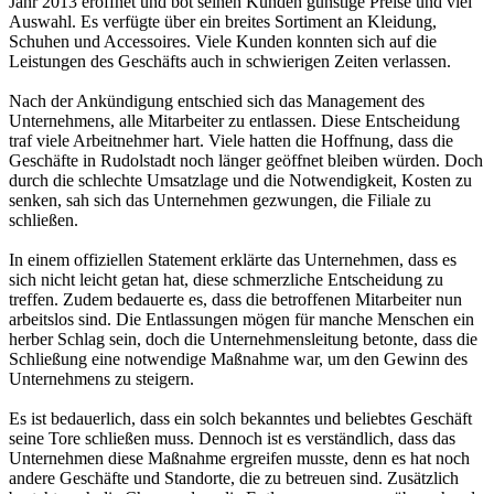
Jahr 2013 eröffnet und bot seinen Kunden günstige Preise und viel
Auswahl. Es verfügte über ein breites Sortiment an Kleidung,
Schuhen und Accessoires. Viele Kunden konnten sich auf die
Leistungen des Geschäfts auch in schwierigen Zeiten verlassen.
Nach der Ankündigung entschied sich das Management des
Unternehmens, alle Mitarbeiter zu entlassen. Diese Entscheidung
traf viele Arbeitnehmer hart. Viele hatten die Hoffnung, dass die
Geschäfte in Rudolstadt noch länger geöffnet bleiben würden. Doch
durch die schlechte Umsatzlage und die Notwendigkeit, Kosten zu
senken, sah sich das Unternehmen gezwungen, die Filiale zu
schließen.
In einem offiziellen Statement erklärte das Unternehmen, dass es
sich nicht leicht getan hat, diese schmerzliche Entscheidung zu
treffen. Zudem bedauerte es, dass die betroffenen Mitarbeiter nun
arbeitslos sind. Die Entlassungen mögen für manche Menschen ein
herber Schlag sein, doch die Unternehmensleitung betonte, dass die
Schließung eine notwendige Maßnahme war, um den Gewinn des
Unternehmens zu steigern.
Es ist bedauerlich, dass ein solch bekanntes und beliebtes Geschäft
seine Tore schließen muss. Dennoch ist es verständlich, dass das
Unternehmen diese Maßnahme ergreifen musste, denn es hat noch
andere Geschäfte und Standorte, die zu betreuen sind. Zusätzlich