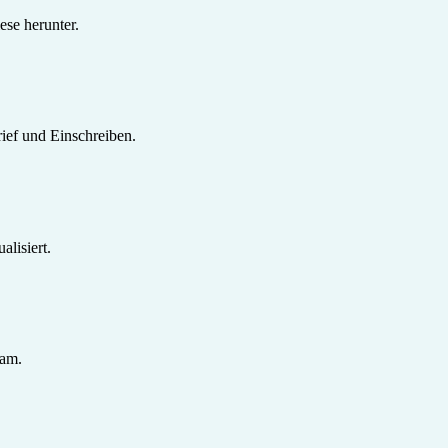
se herunter.
ief und Einschreiben.
lisiert.
sam.