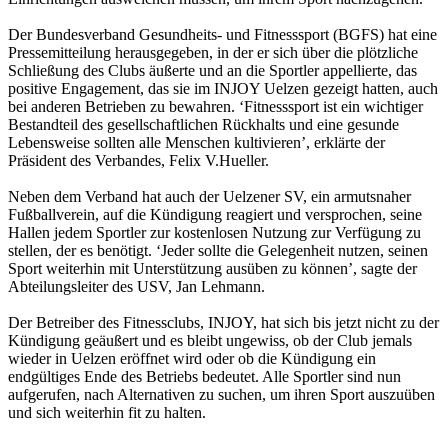
Der Bundesverband Gesundheits- und Fitnesssport (BGFS) hat eine
Pressemitteilung herausgegeben, in der er sich über die plötzliche
Schließung des Clubs äußerte und an die Sportler appellierte, das
positive Engagement, das sie im INJOY Uelzen gezeigt hatten, auch
bei anderen Betrieben zu bewahren. ‘Fitnesssport ist ein wichtiger
Bestandteil des gesellschaftlichen Rückhalts und eine gesunde
Lebensweise sollten alle Menschen kultivieren’, erklärte der
Präsident des Verbandes, Felix V.Hueller.
Neben dem Verband hat auch der Uelzener SV, ein armutsnaher
Fußballverein, auf die Kündigung reagiert und versprochen, seine
Hallen jedem Sportler zur kostenlosen Nutzung zur Verfügung zu
stellen, der es benötigt. ‘Jeder sollte die Gelegenheit nutzen, seinen
Sport weiterhin mit Unterstützung ausüben zu können’, sagte der
Abteilungsleiter des USV, Jan Lehmann.
Der Betreiber des Fitnessclubs, INJOY, hat sich bis jetzt nicht zu der
Kündigung geäußert und es bleibt ungewiss, ob der Club jemals
wieder in Uelzen eröffnet wird oder ob die Kündigung ein
endgültiges Ende des Betriebs bedeutet. Alle Sportler sind nun
aufgerufen, nach Alternativen zu suchen, um ihren Sport auszuüben
und sich weiterhin fit zu halten.