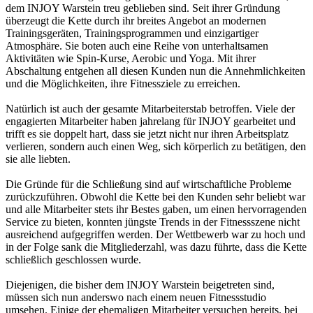
dem INJOY Warstein treu geblieben sind. Seit ihrer Gründung
überzeugt die Kette durch ihr breites Angebot an modernen
Trainingsgeräten, Trainingsprogrammen und einzigartiger
Atmosphäre. Sie boten auch eine Reihe von unterhaltsamen
Aktivitäten wie Spin-Kurse, Aerobic und Yoga. Mit ihrer
Abschaltung entgehen all diesen Kunden nun die Annehmlichkeiten
und die Möglichkeiten, ihre Fitnessziele zu erreichen.
Natürlich ist auch der gesamte Mitarbeiterstab betroffen. Viele der
engagierten Mitarbeiter haben jahrelang für INJOY gearbeitet und
trifft es sie doppelt hart, dass sie jetzt nicht nur ihren Arbeitsplatz
verlieren, sondern auch einen Weg, sich körperlich zu betätigen, den
sie alle liebten.
Die Gründe für die Schließung sind auf wirtschaftliche Probleme
zurückzuführen. Obwohl die Kette bei den Kunden sehr beliebt war
und alle Mitarbeiter stets ihr Bestes gaben, um einen hervorragenden
Service zu bieten, konnten jüngste Trends in der Fitnessszene nicht
ausreichend aufgegriffen werden. Der Wettbewerb war zu hoch und
in der Folge sank die Mitgliederzahl, was dazu führte, dass die Kette
schließlich geschlossen wurde.
Diejenigen, die bisher dem INJOY Warstein beigetreten sind,
müssen sich nun anderswo nach einem neuen Fitnessstudio
umsehen. Einige der ehemaligen Mitarbeiter versuchen bereits, bei