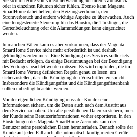
Sie sich mit Hilfe von Videoüberwachung auf Ihrem Grundstück
oder in einzelnen Räumen sicher fühlen. Ebenso kann Magenta
SmartHome dabei helfen, den Heizungsverbrauch, den
Stromverbrauch und andere wichtige Aspekte zu überwachen. Auch
eine ferngesteuerte Steuerung für das Haustor, die Türklingel, die
Gartenbeleuchtung oder die Alarmmeldungen kann eingerichtet
werden.
In manchen Fällen kann es aber vorkommen, dass der Magenta
SmartHome Service nicht mehr erforderlich ist und deshalb
gekündigt werden muss. Eine Kündigung des Services sollte stets
mit Bedacht erfolgen, da einige Bestimmungen bei der Beendigung
des Vertrages beachtet werden müssen. Es wird empfohlen, die im
SmartHome Vertrag definierten Regeln genau zu lesen, um
sicherzustellen, dass die Kündigung den Vorschriften entspricht.
Insbesondere die Kündigungsfrist und die Kündigungsfristenbank
sollten unbedingt beachtet werden.
Vor der eigentlichen Kündigung muss der Kunde seine
Informationen sichern, um die Daten auch nach dem Austritt aus
dem Service zu haben. Um alle persönlichen Daten zu sichern, muss
der Kunde seine Benutzerinformationen vorher exportieren. In den
Einstellungen des Magenta SmartHome Accounts kann der
Benutzer seine persönlichen Daten herunterladen. Danach sollte der
Kunde auf jeden Fall auch alle automatisch konfigurierten Geräte