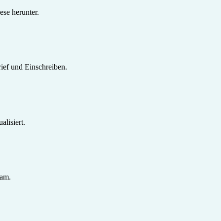
se herunter.
ief und Einschreiben.
lisiert.
sam.