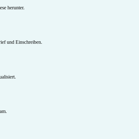
se herunter.
ief und Einschreiben.
lisiert.
sam.