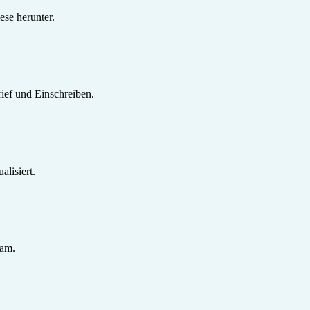
se herunter.
ief und Einschreiben.
lisiert.
sam.