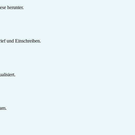
se herunter.
ief und Einschreiben.
lisiert.
sam.