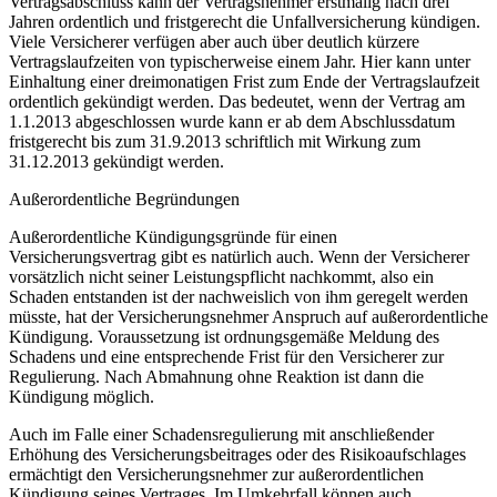
Vertragsabschluss kann der Vertragsnehmer erstmalig nach drei
Jahren ordentlich und fristgerecht die Unfallversicherung kündigen.
Viele Versicherer verfügen aber auch über deutlich kürzere
Vertragslaufzeiten von typischerweise einem Jahr. Hier kann unter
Einhaltung einer dreimonatigen Frist zum Ende der Vertragslaufzeit
ordentlich gekündigt werden. Das bedeutet, wenn der Vertrag am
1.1.2013 abgeschlossen wurde kann er ab dem Abschlussdatum
fristgerecht bis zum 31.9.2013 schriftlich mit Wirkung zum
31.12.2013 gekündigt werden.
Außerordentliche Begründungen
Außerordentliche Kündigungsgründe für einen
Versicherungsvertrag gibt es natürlich auch. Wenn der Versicherer
vorsätzlich nicht seiner Leistungspflicht nachkommt, also ein
Schaden entstanden ist der nachweislich von ihm geregelt werden
müsste, hat der Versicherungsnehmer Anspruch auf außerordentliche
Kündigung. Voraussetzung ist ordnungsgemäße Meldung des
Schadens und eine entsprechende Frist für den Versicherer zur
Regulierung. Nach Abmahnung ohne Reaktion ist dann die
Kündigung möglich.
Auch im Falle einer Schadensregulierung mit anschließender
Erhöhung des Versicherungsbeitrages oder des Risikoaufschlages
ermächtigt den Versicherungsnehmer zur außerordentlichen
Kündigung seines Vertrages. Im Umkehrfall können auch